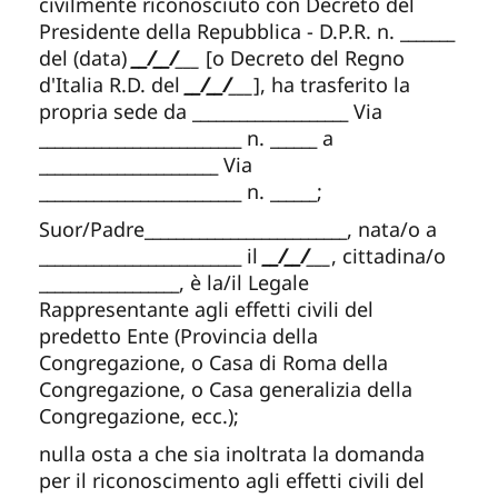
civilmente riconosciuto con Decreto del
Presidente della Repubblica - D.P.R. n.
_______
del (data)
__/__/
___
[o Decreto del Regno
d'Italia R.D. del
__/__/
___
], ha trasferito la
propria sede da
____________________
Via
__________________________
n.
______
a
_______________________
Via
__________________________
n.
______
;
Suor/Padre
__________________________
, nata/o a
__________________________
il
__/__/
___
, cittadina/o
__________________
, è la/il Legale
Rappresentante agli effetti civili del
predetto Ente (Provincia della
Congregazione, o Casa di Roma della
Congregazione, o Casa generalizia della
Congregazione, ecc.);
nulla osta a che sia inoltrata la domanda
per il riconoscimento agli effetti civili del