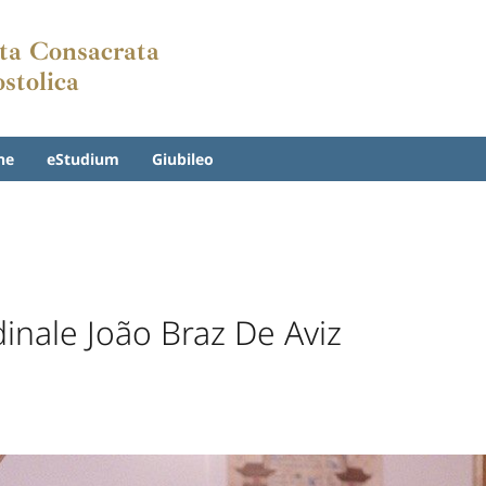
Vita Consacrata
ostolica
ne
eStudium
Giubileo
dinale João Braz De Aviz