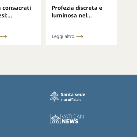
 consacrati
Profezia discreta e
si:
luminosa nel
ip,
frastuono della
bilità e
guerra
Leggi altro
a