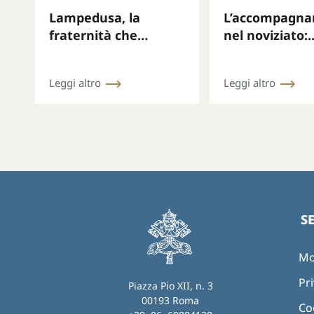
Lampedusa, la
L’accompagn
fraternità che
nel noviziato:
interpella il mondo
formare il cuo
discernere,
Leggi altro
Leggi altro
accompagnar
S
Mo
Pri
Piazza Pio XII, n. 3
00193 Roma
Co