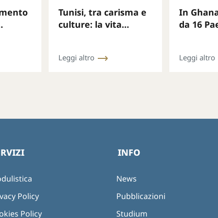
amento
Tunisi, tra carisma e
In Ghana
culture: la vita
da 16 Pae
re,
consacrata chiamata
leadersh
a rinnovare legami e
responsa
Leggi altro
Leggi altro
e
missione
speranz
ERVIZI
INFO
dulistica
News
vacy Policy
Pubblicazioni
okies Policy
Studium