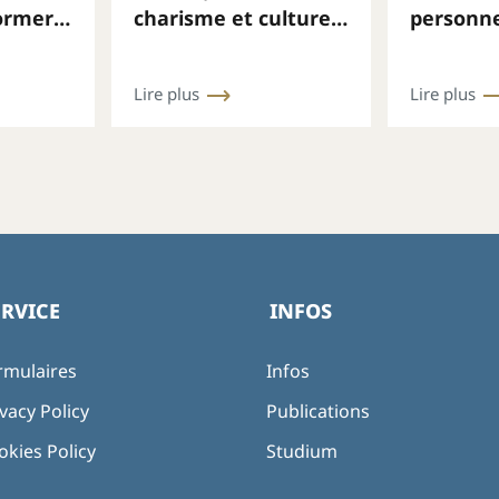
former
charisme et cultures
personn
ner,
: la vie consacrée
consacr
appelée à renouveler
de 16 pa
Lire plus
Lire plus
les liens et la mission
leadersh
responsa
espoir
ERVICE
INFOS
rmulaires
Infos
vacy Policy
Publications
okies Policy
Studium