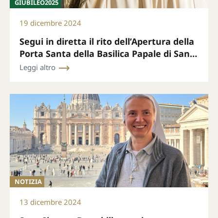
GIUBILEO2025
19 dicembre 2024
Segui in diretta il rito dell’Apertura della
Porta Santa della Basilica Papale di San
Pietro il 24 dicembre alle ore 19.00 (ora di
Leggi altro
Roma)
NOTIZIA
13 dicembre 2024