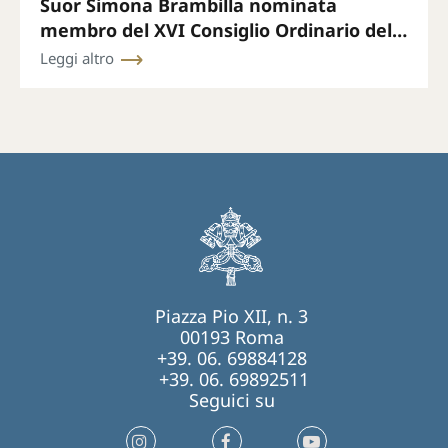
Suor Simona Brambilla nominata
membro del XVI Consiglio Ordinario della
Segreteria Generale del Sinodo
Leggi altro
Piazza Pio XII, n. 3
00193 Roma
+39. 06. 69884128
+39. 06. 69892511
Seguici su