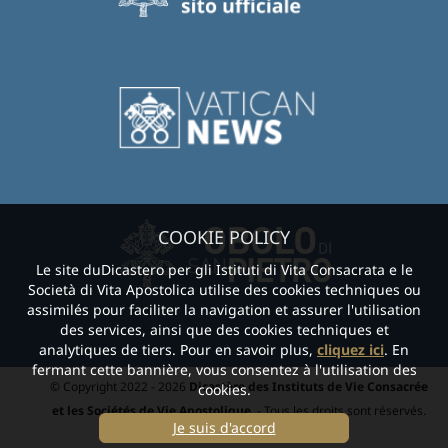
COOKIE POLICY
Le site duDicastero per gli Istituti di Vita Consacrata e le
Società di Vita Apostolica utilise des cookies techniques ou
assimilés pour faciliter la navigation et assurer l'utilisation
des services, ainsi que des cookies techniques et
analytiques de tiers. Pour en savoir plus,
cliquez ici
. En
fermant cette bannière, vous consentez à l'utilisation des
© Copyright 2022 - 2026
Dicastère des Instituts de Vie Consacrée
cookies.
et les Sociétés de Vie Apostolique.
- Tous les droits sont réservés.
Je suis d'accord