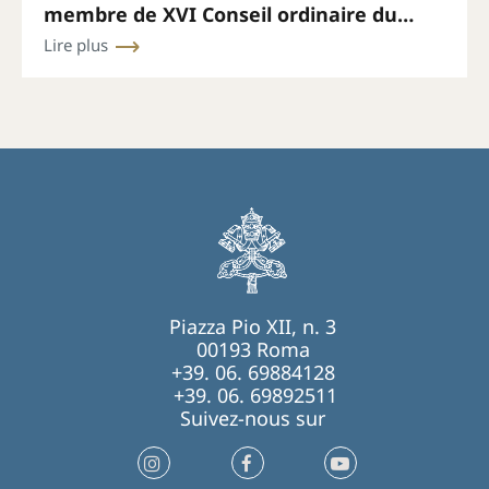
membre de XVI Conseil ordinaire du
Secrétariat général du Synode
Lire plus
Piazza Pio XII, n. 3
00193 Roma
+39. 06. 69884128
+39. 06. 69892511
Suivez-nous sur