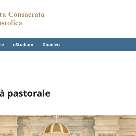
Vita Consacrata
ostolica
ne
eStudium
Giubileo
tà pastorale