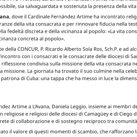
possibile, sia salvaguardata e sostenuta la presenza della vit
vana
, dove il Cardinale Fernández Artime ha incontrato religio
ranze della vita consacrata e per rinnovare fiducia nella tes
della fedeltà discreta e della vicinanza al popolo: «La vita 
vicinanza concreta al popolo».
e della CONCUR, P. Ricardo Alberto Sola Ros, Sch.P. e ad alcu
 l’incontro con i consacrati e le consacrate delle diocesi di
lessione condivisa sulla missione della vita consacrata nel
lla missione. La giornata ha trovato il suo culmine nella cele
, patrona di Cuba: una tappa che ha messo in luce la dimensi
ández Artime a L’Avana, Daniela Leggio, insieme ai membri d
on religiose e religiosi delle diocesi di Camagüey e di Ciego d
ncrete di collaborazione e di sostegno reciproco tra comunità
ineato il valore di questi momenti di scambio, che rafforza