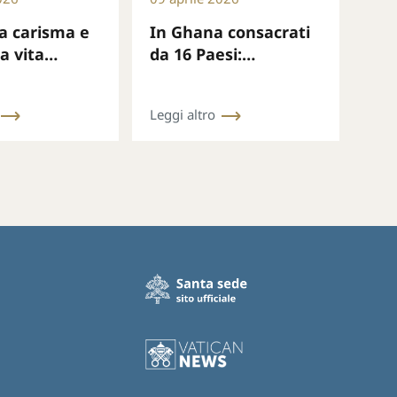
ra carisma e
In Ghana consacrati
la vita
da 16 Paesi:
ta chiamata
leadership,
are legami e
responsabilità e
Leggi altro
e
speranza