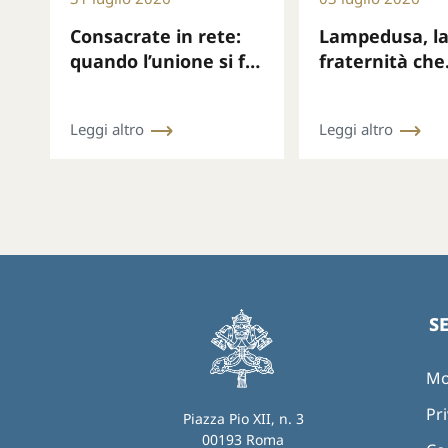
Consacrate in rete:
Lampedusa, l
quando l’unione si fa
fraternità che
cura di ogni vita
interpella il 
Leggi altro
Leggi altro
S
Mo
Pri
Piazza Pio XII, n. 3
00193 Roma