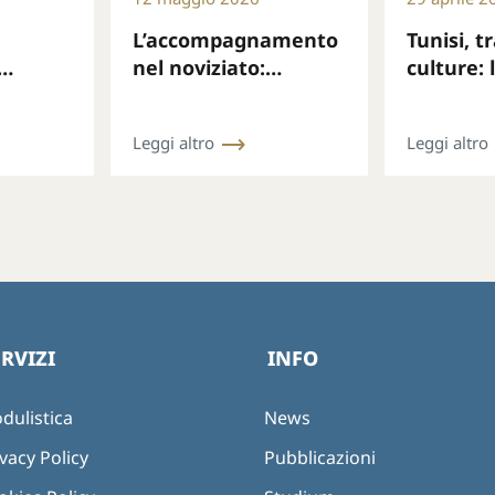
a
L’accompagnamento
Tunisi, t
nel noviziato:
culture: 
mondo
formare il cuore,
consacra
discernere,
a rinnov
Leggi altro
Leggi altro
accompagnare
mission
ERVIZI
INFO
dulistica
News
vacy Policy
Pubblicazioni