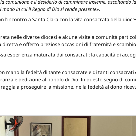
 la comunione e il desiderio di camminare insieme, ascoltando la 
l modo in cui il Regno di Dio si rende presente».
 l’incontro a Santa Clara con la vita consacrata della dioces
acrata nelle diverse diocesi e alcune visite a comunità parti
iretta e offerto preziose occasioni di fraternità e scambio
ssa esperienza maturata dai consacrati: la capacità di accog
n mano la fedeltà di tante consacrate e di tanti consacrati 
eranza e dedizione al popolo di Dio. In questo segno di comu
oraggia a proseguire la missione, nella fedeltà al dono ricev