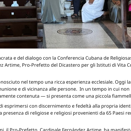
crata e del dialogo con la Conferencia Cubana de Religios
 Artime, Pro-Prefetto del Dicastero per gli Istituti di Vita C
onosciuto nel tempo una ricca esperienza ecclesiale. Oggi la
unione e di vicinanza alle persone. In un tempo in cui non 
icamente contenuta — si presenta come una piccola fiammella
di esprimersi con discernimento e fedeltà alla propria identi
 presenza di religiose e religiosi provenienti da 65 Paesi rend
ni, il Pro-Prefetto, Cardinale Fernández Artime, ha manifestat