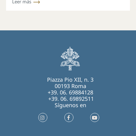
misión
Leer más
Piazza Pio XII, n. 3
00193 Roma
+39. 06. 69884128
+39. 06. 69892511
Síguenos en