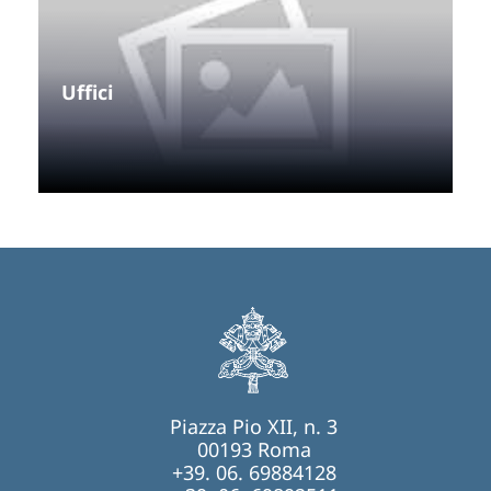
Uffici
Piazza Pio XII, n. 3
00193 Roma
+39. 06. 69884128