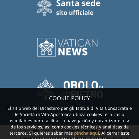
COOKIE POLICY
El sitio web del Dicastero per gli Istituti di Vita Consacrata e
le Società di Vita Apostolica utiliza cookies técnicas o
asimilables para facilitar la navegación y garantizar el uso
de los servicios, así como cookies técnicas y analíticas de
© Copyright 2022 - 2025
Dicasterio para los Institutos de Vida
terceros. Si quieres saber más
pincha aquí
. Al cerrar este
Consagrada y las Sociedades de Vida Apostólica.
- Todos los