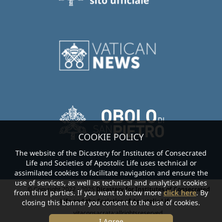
COOKIE POLICY
The website of the Dicastery for Institutes of Consecrated
Life and Societies of Apostolic Life uses technical or
assimilated cookies to facilitate navigation and ensure the
use of services, as well as technical and analytical cookies
© Copyright 2022 - 2025
Dicastery for Institutes of Consecrated
from third parties. If you want to know more
click here
. By
Life and the Societies of Apostolic Life.
-
closing this banner you consent to the use of cookies.
vitaconsacrata:allrightsreserved.
I Agree