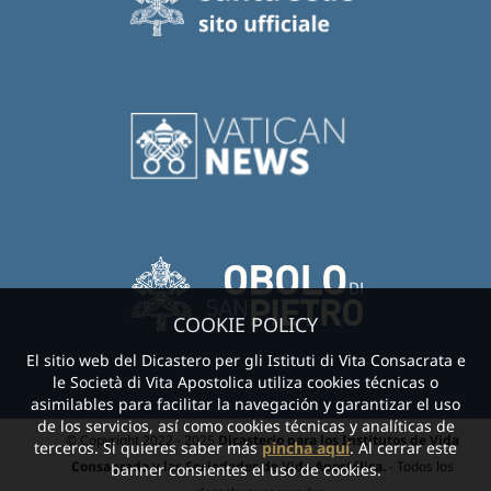
COOKIE POLICY
El sitio web del Dicastero per gli Istituti di Vita Consacrata e
le Società di Vita Apostolica utiliza cookies técnicas o
asimilables para facilitar la navegación y garantizar el uso
de los servicios, así como cookies técnicas y analíticas de
© Copyright 2022 - 2025
Dicasterio para los Institutos de Vida
terceros. Si quieres saber más
pincha aquí
. Al cerrar este
Consagrada y las Sociedades de Vida Apostólica.
- Todos los
banner consientes el uso de cookies.