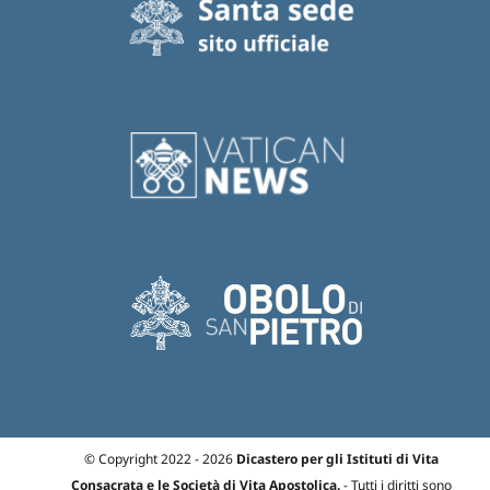
© Copyright 2022 - 2026
Dicastero per gli Istituti di Vita
Consacrata e le Società di Vita Apostolica.
- Tutti i diritti sono