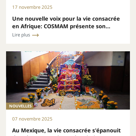
17 novembre 2025
Une nouvelle voix pour la vie consacrée
en Afrique: COSMAM présente son
bulletin mensuel
Lire plus
NOUVELLES
07 novembre 2025
Au Mexique, la vie consacrée s'épanouit