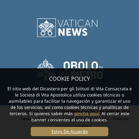
COOKIE POLICY
El sitio web del Dicastero per gli Istituti di Vita Consacrata e
le Società di Vita Apostolica utiliza cookies técnicas o
asimilables para facilitar la navegación y garantizar el uso
de los servicios, así como cookies técnicas y analíticas de
© Copyright 2022 - 2025
Dicasterio para los Institutos de Vida
terceros. Si quieres saber más
pincha aquí
. Al cerrar este
Consagrada y las Sociedades de Vida Apostólica.
- Todos los
banner consientes el uso de cookies.
derechos reservados.
Estoy De Acuerdo