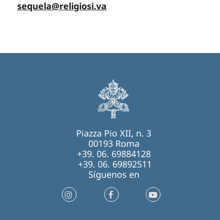
sequela@religiosi.va
Piazza Pio XII, n. 3
00193 Roma
+39. 06. 69884128
+39. 06. 69892511
Síguenos en