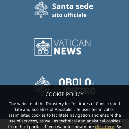
COOKIE POLICY
The website of the Dicastery for Institutes of Consecrated
Life and Societies of Apostolic Life uses technical or
assimilated cookies to facilitate navigation and ensure the
use of services, as well as technical and analytical cookies
© Copyright 2022 - 2025
Dicastery for Institutes of Consecrated
from third parties. If you want to know more
click here
. By